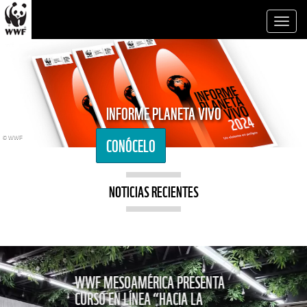
Toggl
naviga
INFORME PLANETA VIVO
CONÓCELO
© WWF
NOTICIAS RECIENTES
WWF MESOAMÉRICA PRESENTA
CURSO EN LÍNEA “HACIA LA