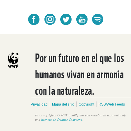
Por un futuro en el que los
humanos vivan en armonía
con la naturaleza.
Privacidad
Mapa del sitio
Copyright
RSS/Web Feeds
Fotos y gráficos © WWF o utilizados con permiso. El texto está bajo
una
licencia de Creative Commons
.