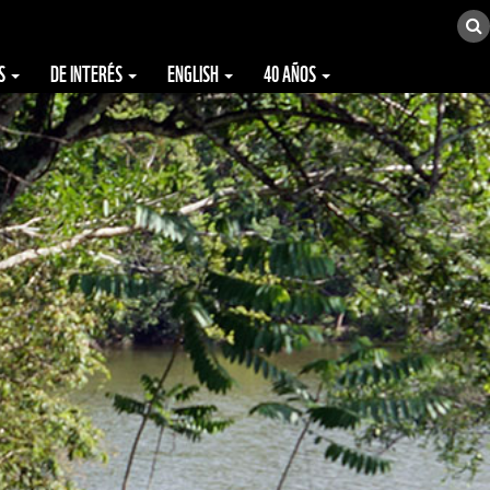
ES
DE INTERÉS
ENGLISH
40 AÑOS