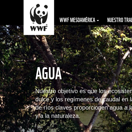
WWF MESOAMÉRICA
NUESTRO TR
The WWF is run
at a local level
by the following
AGUA
offices...
Nuestro objetivo es que los ecosist
dulce y los regímenes de caudal en 
de ríos claves proporcionen agua a 
y a la naturaleza.