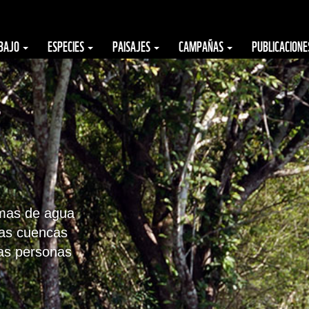
ABAJO
ESPECIES
PAISAJES
CAMPAÑAS
PUBLICACION
emas de agua
las cuencas
las personas