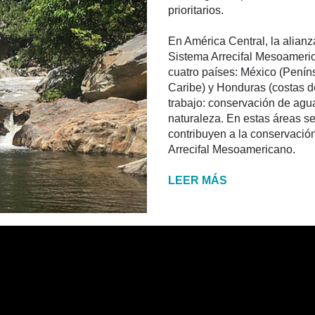
prioritarios.
En América Central, la alianz
Sistema Arrecifal Mesoameri
cuatro países: México (Penín
Caribe) y Honduras (costas de
trabajo: conservación de agua
naturaleza. En estas áreas se
contribuyen a la conservació
Arrecifal Mesoamericano.
LEER MÁS