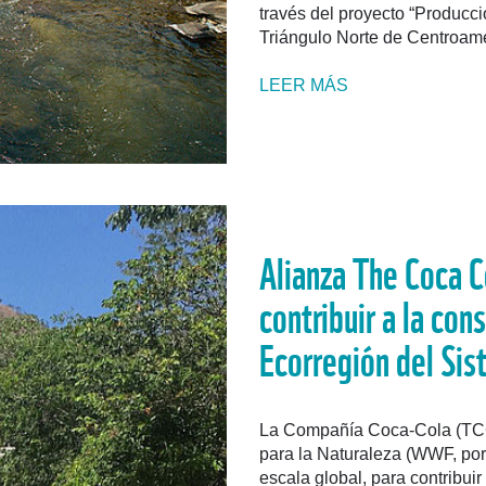
través del proyecto “Producc
Triángulo Norte de Centroam
LEER MÁS
Alianza The Coca 
contribuir a la con
Ecorregión del Si
La Compañía Coca-Cola (TCCC
para la Naturaleza (WWF, por 
escala global, para contribuir