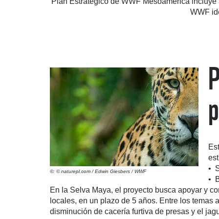
Plan Estratégico de WWF Mesoamérica incluye al
WWF iden
P
p
Es
est
• S
©: © naturepl.com / Edwin Giesbers / WWF
• B
En la Selva Maya, el proyecto busca apoyar y co
locales, en un plazo de 5 años. Entre los temas 
disminución de cacería furtiva de presas y el jag