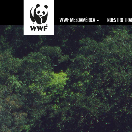
WWF MESOAMÉRICA
NUESTRO TR
The WWF is run
at a local level
by the following
offices...