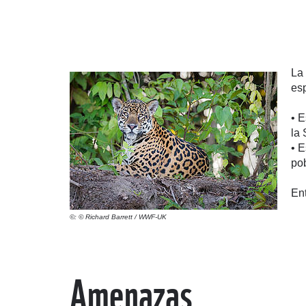
La 
es
• 
la 
• E
pob
Ent
©: © Richard Barrett / WWF-UK
Amenazas