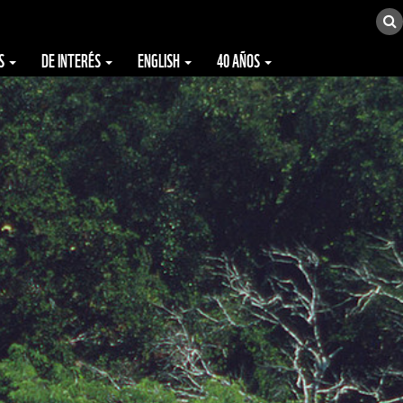
ES
DE INTERÉS
ENGLISH
40 AÑOS