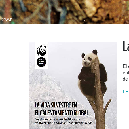
© WWF
L
El 
enf
de 
LE