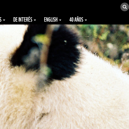
ES
DE INTERÉS
ENGLISH
40 AÑOS