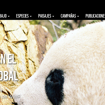
ABAJO
ESPECIES
PAISAJES
CAMPAÑAS
PUBLICACION
N EL
OBAL
la
ios de WWF