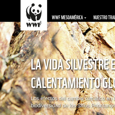
WWF MESOAMÉRICA
NUESTRO TR
The WWF is run
at a local level
by the following
LA VIDA SILVESTRE E
offices...
CALENTAMIENTO GL
Los efectos del cambio climático en 
biodiversidad de los Sitios Prioritar