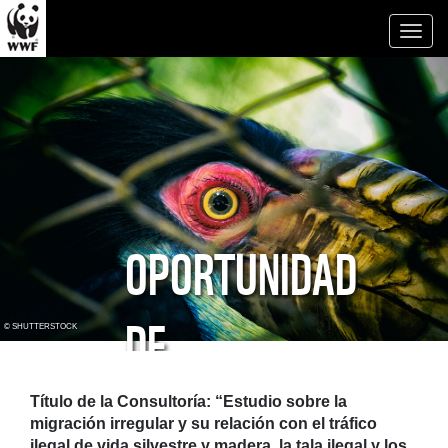
Toggl
naviga
OPORTUNIDAD
DE
© SHUTTERSTOCK
CONSULTORÍA
Título de la Consultoría:
“Estudio sobre la
migración irregular y su relación con el tráfico
ilegal de vida silvestre y madera, la tala ilegal y los