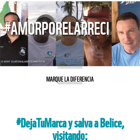
#AMORPORELARRECIFE
© WWF GUATEMALA/MESOAMERICA
MARQUE LA DIFERENCIA
#DejaTuMarca y salva a Belice,
visitando: