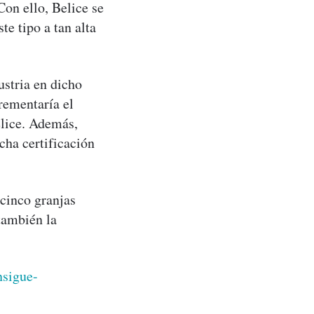
Con ello, Belice se
te tipo a tan alta
ustria en dicho
crementaría el
elice. Además,
cha certificación
cinco granjas
también la
nsigue-