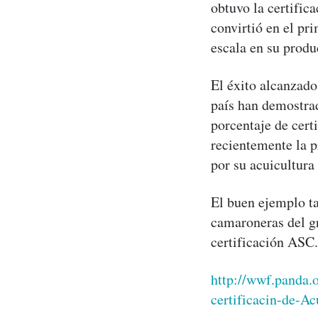
obtuvo la certific
convirtió en el pri
escala en su produ
El éxito alcanzado
país han demostrad
porcentaje de cert
recientemente la p
por su acuicultura
El buen ejemplo t
camaroneras del g
certificación AS
http://wwf.panda.
certificacin-de-A