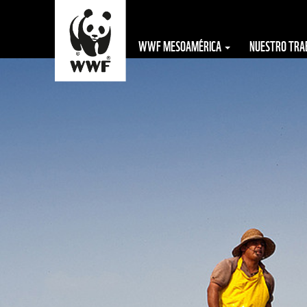
WWF MESOAMÉRICA
NUESTRO TR
The WWF is run
at a local level
by the following
offices...