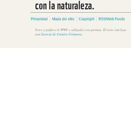
con la naturaleza.
Privacidad
Mapa del sitio
Copyright
RSS/Web Feeds
Fotos y gráficos © WWF o utilizados con permiso. El texto está bajo
una
licencia de Creative Commons
.
Gobierno de Guatemala se compromete a conservar reservas
de agua.