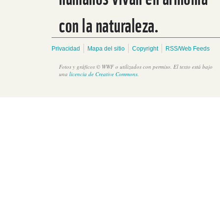
con la naturaleza.
Privacidad
Mapa del sitio
Copyright
RSS/Web Feeds
Fotos y gráficos © WWF o utilizados con permiso. El texto está bajo
una
licencia de Creative Commons
.
La “milla extra” para recuperar la industria camaronera
sostenible en Belice