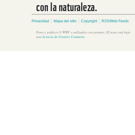
con la naturaleza.
Privacidad
Mapa del sitio
Copyright
RSS/Web Feeds
Fotos y gráficos © WWF o utilizados con permiso. El texto está bajo
una
licencia de Creative Commons
.
Producción más limpia para conservar cuencas