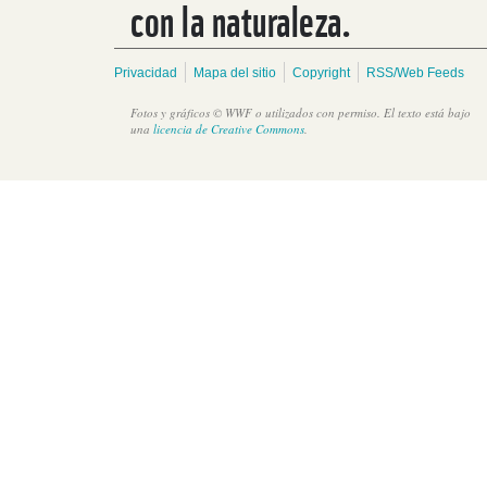
con la naturaleza.
Privacidad
Mapa del sitio
Copyright
RSS/Web Feeds
Fotos y gráficos © WWF o utilizados con permiso. El texto está bajo
una
licencia de Creative Commons
.
Países latinoamericanos se comprometen a restaurar 250
millones de hectáreas al 2050