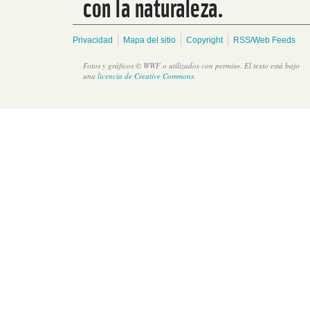
con la naturaleza.
Privacidad
Mapa del sitio
Copyright
RSS/Web Feeds
Fotos y gráficos © WWF o utilizados con permiso. El texto está bajo
una
licencia de Creative Commons
.
Firman declaratoria sobre importancia de adaptación basada en
ecosistemas