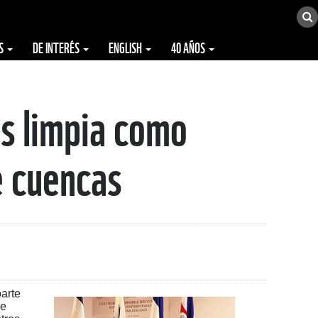
ES
DE INTERÉS
ENGLISH
40 AÑOS
s limpia como
e cuencas
arte
de