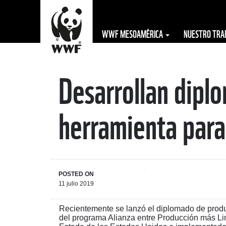
WWF MESOAMÉRICA
NUESTRO TR
Desarrollan dipl
The WWF is run
at a local level
herramienta para
by the following
offices...
POSTED ON
11 julio 2019
Recientemente se lanzó el diplomado de produ
del programa Alianza entre Producción más Li