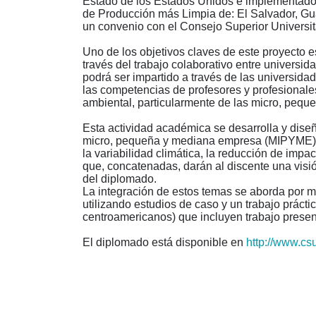
Estado de los Estados Unidos e implementado
de Producción más Limpia de: El Salvador, Gu
un convenio con el Consejo Superior Univers
Uno de los objetivos claves de este proyecto e
través del trabajo colaborativo entre universid
podrá ser impartido a través de las universida
las competencias de profesores y profesionale
ambiental, particularmente de las micro, peq
Esta actividad académica se desarrolla y dise
micro, pequeña y mediana empresa (MIPYME); i
la variabilidad climática, la reducción de impa
que, concatenadas, darán al discente una visió
del diplomado.
La integración de estos temas se aborda por m
utilizando estudios de caso y un trabajo prácti
centroamericanos) que incluyen trabajo presen
El diplomado está disponible en
http://www.cs