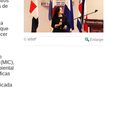
tros
s de
 a
 que
ecer
© WWF
Enlarge
n
 (MIC),
biental
ficas
licada