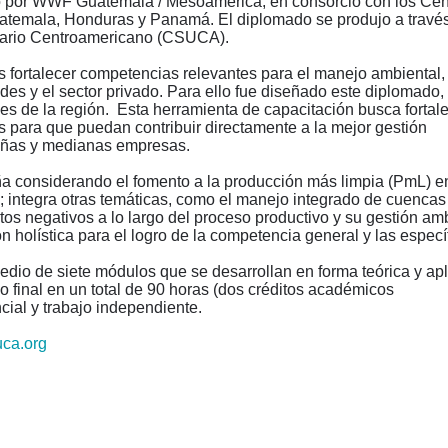
 por WWF Guatemala / Mesoamérica, en consorcio con los Cen
atemala, Honduras y Panamá. El diplomado se produjo a travé
itario Centroamericano (CSUCA).
s fortalecer competencias relevantes para el manejo ambiental,
ades y el sector privado. Para ello fue diseñado este diplomado,
des de la región. Esta herramienta de capacitación busca fortal
s para que puedan contribuir directamente a la mejor gestión
ueñas y medianas empresas.
ña considerando el fomento a la producción más limpia (PmL) e
ntegra otras temáticas, como el manejo integrado de cuencas
ctos negativos a lo largo del proceso productivo y su gestión am
n holística para el logro de la competencia general y las especí
edio de siete módulos que se desarrollan en forma teórica y ap
co final en un total de 90 horas (dos créditos académicos
cial y trabajo independiente.
uca.org