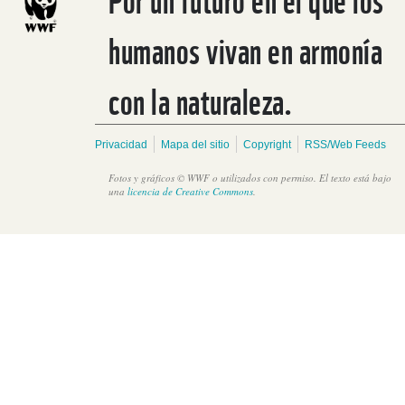
humanos vivan en armonía
con la naturaleza.
Privacidad
Mapa del sitio
Copyright
RSS/Web Feeds
Fotos y gráficos © WWF o utilizados con permiso. El texto está bajo
una
licencia de Creative Commons
.
Aerial view of Juruena River and Salto Augusto Falls, Amazon,
Brazil. WWF Juruena Expedition 2013