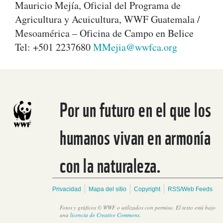
Mauricio Mejía, Oficial del Programa de
Agricultura y Acuicultura, WWF Guatemala /
Mesoamérica – Oficina de Campo en Belice
Tel: +501 2237680
MMejia@wwfca.
org
Por un futuro en el que los
humanos vivan en armonía
con la naturaleza.
Privacidad
Mapa del sitio
Copyright
RSS/Web Feeds
Fotos y gráficos © WWF o utilizados con permiso. El texto está bajo
una
licencia de Creative Commons
.