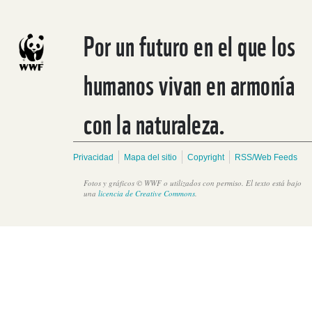
Por un futuro en el que los
humanos vivan en armonía
con la naturaleza.
Privacidad
Mapa del sitio
Copyright
RSS/Web Feeds
Fotos y gráficos © WWF o utilizados con permiso. El texto está bajo
una
licencia de Creative Commons
.
Forest