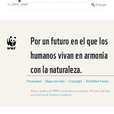
© LBPR_WWF
Enlarge
Por un futuro en el que los
humanos vivan en armonía
con la naturaleza.
Privacidad
Mapa del sitio
Copyright
RSS/Web Feeds
Fotos y gráficos © WWF o utilizados con permiso. El texto está bajo
una
licencia de Creative Commons
.