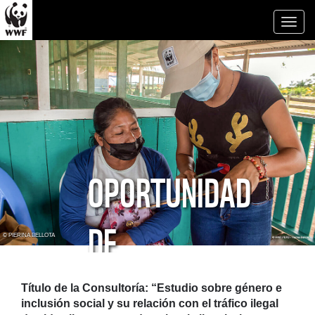
Toggl
naviga
OPORTUNIDAD
DE
© PIERINA BELLOTA
CONSULTORÍA
Título de la Consultoría:
“
Estudio sobre género e
inclusión social y su relación con el tráfico ilegal