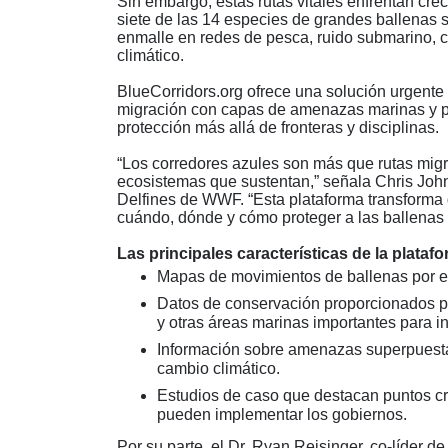
Sin embargo, estas rutas vitales enfrentan cr
siete de las 14 especies de grandes ballenas
enmalle en redes de pesca, ruido submarino, c
climático.
BlueCorridors.org ofrece una solución urgente
migración con capas de amenazas marinas y pr
protección más allá de fronteras y disciplinas.
“
Los corredores azules son más que rutas migrat
ecosistemas que sustentan,” señala Chris Johnso
Delfines de WWF.
“
Esta plataforma transforma
cuándo, dónde y cómo proteger a las ballenas
Las principales características de la plataf
Mapas de movimientos de ballenas por es
Datos de conservación proporcionados p
y otras áreas marinas importantes para i
Información sobre amenazas superpuesta
cambio climático.
Estudios de caso que destacan puntos cr
pueden implementar los gobiernos.
Por su parte, el Dr. Ryan Reisinger, co-líder d