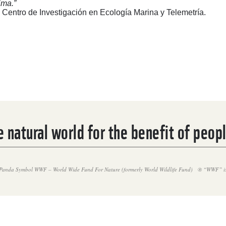
ima.”
 Centro de Investigación en Ecología Marina y Telemetría.
 natural world for the benefit of peop
Panda Symbol WWF – World Wide Fund For Nature (formerly World Wildlife Fund)
® “WWF” is