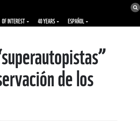
OF INTEREST
40 YEARS
ESPAÑOL
“superautopistas”
servación de los