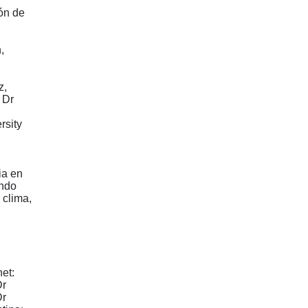
ón de
,
z,
 Dr
rsity
ia en
undo
 clima,
het:
Dr
Dr