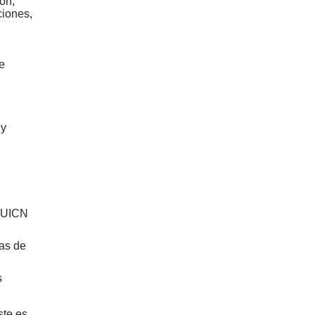
ón,
ciones,
e
 y
a UICN
as de
s
ste es