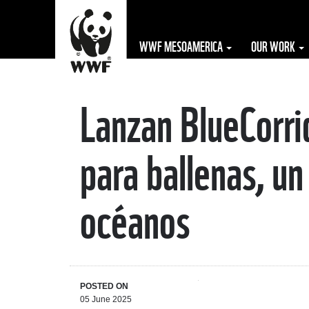
WWF MESOAMERICA
OUR WORK
Lanzan BlueCorri
The WWF is run
at a local level
para ballenas, un
by the following
offices...
océanos
POSTED ON
05 June 2025