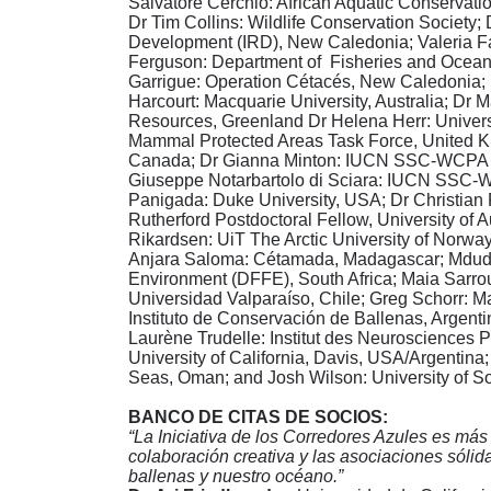
Salvatore Cerchio: African Aquatic Conserva
Dr Tim Collins: Wildlife Conservation Society; 
Development (IRD), New Caledonia; Valeria Fal
Ferguson: Department of Fisheries and Oceans
Garrigue: Operation Cétacés, New Caledonia; 
Harcourt: Macquarie University, Australia; Dr 
Resources, Greenland Dr Helena Herr: Unive
Mammal Protected Areas Task Force, United K
Canada; Dr Gianna Minton: IUCN SSC-WCPA M
Giuseppe Notarbartolo di Sciara: IUCN SSC-W
Panigada: Duke University, USA; Dr Christian
Rutherford Postdoctoral Fellow, University o
Rikardsen: UiT The Arctic University of Norw
Anjara Saloma: Cétamada, Madagascar; Mduduz
Environment (DFFE), South Africa; Maia Sarro
Universidad Valparaíso, Chile; Greg Schorr: 
Instituto de Conservación de Ballenas, Argentin
Laurène Trudelle: Institut des Neurosciences P
University of California, Davis, USA/Argenti
Seas, Oman; and Josh Wilson: University of 
BANCO DE CITAS DE SOCIOS:
“La Iniciativa de los Corredores Azules es má
colaboración creativa y las asociaciones sólid
ballenas y nuestro océano.”