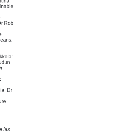
tina;
ainable
e
Dr Rob
e
ceans,
kkola:
Audun
Dr
:
,
ia; Dr
ure
e las