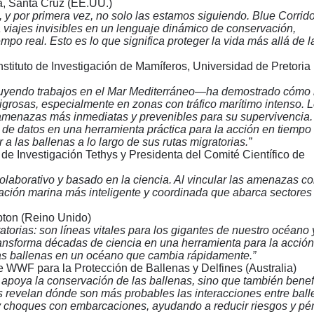
ia, Santa Cruz (EE.UU.)
 y por primera vez, no solo las estamos siguiendo. Blue Corrido
 viajes invisibles en un lenguaje dinámico de conservación,
mpo real. Esto es lo que significa proteger la vida más allá de l
nstituto de Investigación de Mamíferos, Universidad de Pretoria
luyendo trabajos en el Mar Mediterráneo—ha demostrado cómo 
grosas, especialmente en zonas con tráfico marítimo intenso. 
amenazas más inmediatas y prevenibles para su supervivencia.
de datos en una herramienta práctica para la acción en tiempo 
a las ballenas a lo largo de sus rutas migratorias.”
to de Investigación Tethys y Presidenta del Comité Científico de
 colaborativo y basado en la ciencia. Al vincular las amenazas co
cación marina más inteligente y coordinada que abarca sectores
pton (Reino Unido)
torias: son líneas vitales para los gigantes de nuestro océano 
ansforma décadas de ciencia en una herramienta para la acción
as ballenas en un océano que cambia rápidamente.”
 de WWF para la Protección de Ballenas y Delfines (Australia)
o apoya la conservación de las ballenas, sino que también benef
revelan dónde son más probables las interacciones entre ball
 choques con embarcaciones, ayudando a reducir riesgos y pé