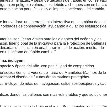
ecientes amenazas. A pesar de décadas de trabajo en conservaci
 siguen en peligro o vulnerables debido a choques con embarca
ontaminación por plásticos y el impacto acelerado del cambio
 e innovadora: una herramienta interactiva que combina datos d
ioridades de conservación, ayudando a guiar los esfuerzos de
orias, son líneas vitales para los gigantes del océano y los
n, líder global de la Iniciativa para la Protección de Ballenas
 décadas de ciencia en una herramienta de acción, mostrando
 en un océano en rápido cambio.”
orma, incluyen:
pecie y época del año, con posibilidad de compartirlos.
or socios como la Fuerza de Tarea de Mamíferos Marinos de l
nformar el diseño de futuras áreas marinas protegidas.
s, incluyendo rutas de navegación, esfuerzos pesqueros y cap
íticos donde las ballenas son más vulnerables y qué solucione
e la iniciativa desde la Universidad de Southampton, destaca:
“
E