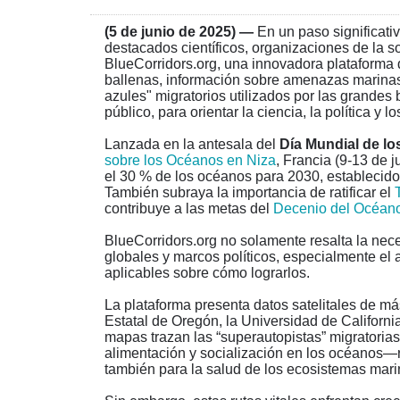
(5 de junio de 2025)
—
En un paso significati
destacados científicos, organizaciones de la s
BlueCorridors.org, una innovadora plataforma d
ballenas, información sobre amenazas marinas 
azules" migratorios utilizados por las grandes
público, para orientar la ciencia, la política y
Lanzada en la antesala del
Día Mundial de lo
sobre los Océanos en Niza
, Francia (9-13 de j
el 30 % de los océanos para 2030, establecido
También subraya la importancia de ratificar el
contribuye a las metas del
Decenio del Océan
BlueCorridors.org no solamente resalta la nec
globales y marcos políticos, especialmente el
aplicables sobre cómo lograrlos.
La plataforma presenta datos satelitales de m
Estatal de Oregón, la Universidad de Californi
mapas trazan las
“
superautopistas” migratorias
alimentación y socialización en los océanos—r
también para la salud de los ecosistemas mari