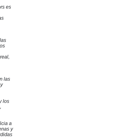
rs es
as
las
Los
real,
n las
 y
y los
,
icia a
enas y
rdidas