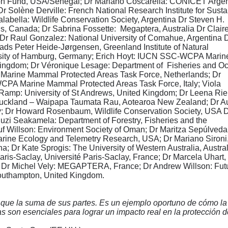
tion Fund, USA/Senegal; Dr Mariano Coscarella: CONICET Argen
Dr Solène Derville: French National Research Institute for Sust
abella: Wildlife Conservation Society, Argentina Dr Steven H.
, Canada; Dr Sabrina Fossette: Megaptera, Australia Dr Clair
Dr Raul Gonzalez: National University of Comahue, Argentina 
Mads Peter Heide-Jørgensen, Greenland Institute of Natural
rsity of Hamburg, Germany; Erich Hoyt: IUCN SSC-WCPA Marin
ingdom; Dr Véronique Lesage: Department of Fisheries and O
arine Mammal Protected Areas Task Force, Netherlands; Dr
CPA Marine Mammal Protected Areas Task Force, Italy; Viola
 Ramp: University of St Andrews, United Kingdom; Dr Leena Rie
f Auckland – Waipapa Taumata Rau, Aotearoa New Zealand; Dr 
ay; Dr Howard Rosenbaum, Wildlife Conservation Society, USA 
i Seakamela: Department of Forestry, Fisheries and the
uf Willson: Environment Society of Oman; Dr Maritza Sepúlveda
Marine Ecology and Telemetry Research, USA; Dr Mariano Sironi
a; Dr Kate Sprogis: The University of Western Australia, Austral
aris-Saclay, Université Paris-Saclay, France; Dr Marcela Uhart,
na; Dr Michel Vely: MEGAPTERA, France; Dr Andrew Willson: Fut
Southampton, United Kingdom.
s que la suma de sus partes. Es un ejemplo oportuno de cómo la
as son esenciales para lograr un impacto real en la protección d