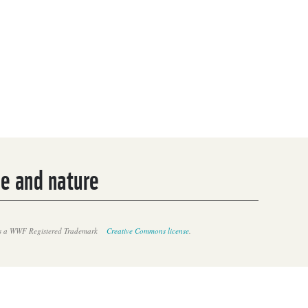
le and nature
 a WWF Registered Trademark
Creative Commons license
.