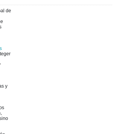
bal de
de
s
l
s
oteger
y
as y
os
,
sino