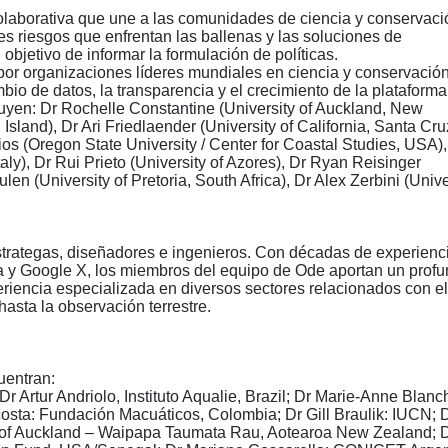
colaborativa que une a las comunidades de ciencia y conservaci
es riesgos que enfrentan las ballenas y las soluciones de
objetivo de informar la formulación de políticas.
or organizaciones líderes mundiales en ciencia y conservación
mbio de datos, la transparencia y el crecimiento de la plataforma
luyen: Dr Rochelle Constantine (University of Auckland, New
sland), Dr Ari Friedlaender (University of California, Santa Cru
 (Oregon State University / Center for Coastal Studies, USA),
ly), Dr Rui Prieto (University of Azores), Dr Ryan Reisinger
en (University of Pretoria, South Africa), Dr Alex Zerbini (Unive
strategas, diseñadores e ingenieros. Con décadas de experienc
 y Google X, los miembros del equipo de Ode aportan un prof
riencia especializada en diversos sectores relacionados con el
hasta la observación terrestre.
uentran:
r Artur Andriolo, Instituto Aqualie, Brazil; Dr Marie-Anne Blanc
costa: Fundación Macuáticos, Colombia; Dr Gill Braulik: IUCN; 
y of Auckland – Waipapa Taumata Rau, Aotearoa New Zealand; 