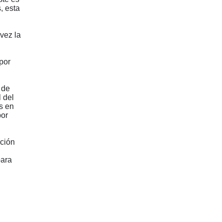
, esta
 vez la
por
 de
 del
es en
por
ación
para