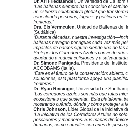
Dr. Ari Friedlaender
, Universidad de Californ
“Las ballenas siempre han conocido el camino,
un esfuerzo colaborativo global que transforma
conectando personas, lugares y políticas en tie
fronteras.”
Dra. Els Vermeulen
, Unidad de Ballenas del I
(Sudáfrica)
“Durante décadas, nuestra investigación—inc
ballenas navegan por aguas cada vez más peli
impactos de barcos siguen siendo una de las 
Proteger los Corredores Azules convierte años 
ayudando a reducir colisiones y a salvaguardar 
Dr. Simone Panigada
, Presidente del Institu
ACCOBAMS (Italia).
“Este es el futuro de la conservación: abierto,
soluciones, esta plataforma apoya una planifi
fronteras.”
Dr. Ryan Reisinger
, Universidad de Southam
“Los corredores azules son más que rutas migra
ecosistemas que sustentan. Esta plataforma tr
mostrando cuándo, dónde y cómo proteger a l
Chris Johnson
, Líder Global de la Iniciativa
“La Iniciativa de los Corredores Azules no sol
pescadores y marineros. Sus mapas dinámicos 
humanos, como enmalles con artes de pesca y