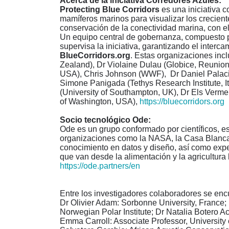
Acerca de la iniciativa Corredores Azules:
Protecting Blue Corridors
es una iniciativa 
mamíferos marinos para visualizar los crecient
conservación de la conectividad marina, con el 
Un equipo central de gobernanza, compuesto p
supervisa la iniciativa, garantizando el interca
BlueCorridors.org
. Estas organizaciones inc
Zealand), Dr Violaine Dulau (Globice, Reunion I
USA), Chris Johnson (WWF), Dr Daniel Palacios
Simone Panigada (Tethys Research Institute, Ita
(University of Southampton, UK), Dr Els Vermeul
of Washington, USA),
https://bluecorridors.org
Socio tecnol
ó
gico Ode:
Ode es un grupo conformado por científicos, e
organizaciones como la NASA, la Casa Blanca
conocimiento en datos y diseño, así como expe
que van desde la alimentación y la agricultura 
https://ode.partners/en
Entre los investigadores colaboradores se enc
Dr Olivier Adam: Sorbonne University, France; D
Norwegian Polar Institute; Dr Natalia Botero A
Emma Carroll: Associate Professor, Universit