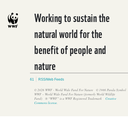
Working to sustain the
natural world for the
benefit of people and
nature
61
RSS/Web Feeds
© 2026 WWF - World Wide Fund For Nature
© 1986 Panda Symbol
WWF – World Wide Fund For Nature (formerly World Wildlife
Fund)
® “WWF” is a WWF Registered Trademark
Creative
Commons license
.
Monteverde es la ciudad ganadora a nivel nacional de Costa
Rica en el Desafío de Ciudades de WWF