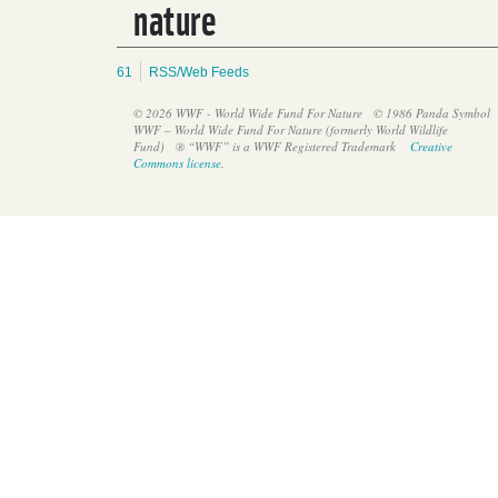
nature
61
RSS/Web Feeds
© 2026 WWF - World Wide Fund For Nature
© 1986 Panda Symbol
WWF – World Wide Fund For Nature (formerly World Wildlife
Fund)
® “WWF” is a WWF Registered Trademark
Creative
Commons license
.
Logo Desafío de Ciudades