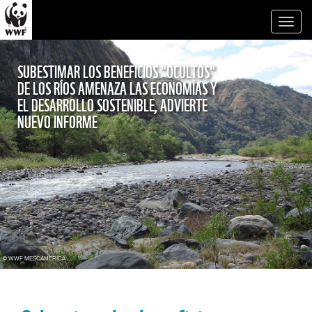
Toggl
naviga
SUBESTIMAR LOS BENEFICIOS "OCULTOS"
DE LOS RÍOS AMENAZA LAS ECONOMÍAS Y
EL DESARROLLO SOSTENIBLE, ADVIERTE
NUEVO INFORME
© WWF MESOAMERICA