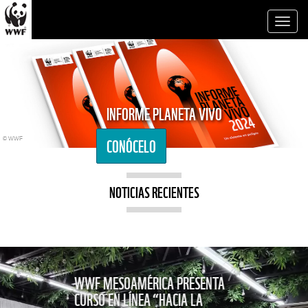
Toggl
naviga
INFORME PLANETA VIVO
CONÓCELO
© WWF
NOTICIAS RECIENTES
WWF MESOAMÉRICA PRESENTA
CURSO EN LÍNEA “HACIA LA