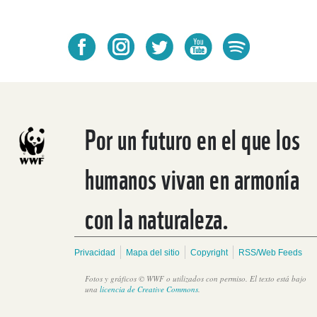
Por un futuro en el que los
humanos vivan en armonía
con la naturaleza.
Privacidad
Mapa del sitio
Copyright
RSS/Web Feeds
Fotos y gráficos © WWF o utilizados con permiso. El texto está bajo
una
licencia de Creative Commons
.