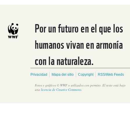
Por un futuro en el que los
humanos vivan en armonía
con la naturaleza.
WWF: La mayoría que apoya un tratado global fuerte y
ambicioso contra la contaminación por plástico debe generar
una acción decisiva para concretarlo
Privacidad
Mapa del sitio
Copyright
RSS/Web Feeds
Fotos y gráficos © WWF o utilizados con permiso. El texto está bajo
una
licencia de Creative Commons
.