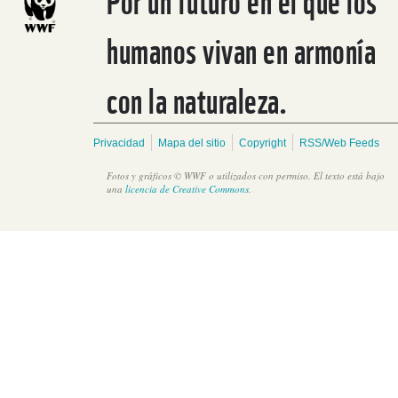
humanos vivan en armonía
con la naturaleza.
Privacidad
Mapa del sitio
Copyright
RSS/Web Feeds
Fotos y gráficos © WWF o utilizados con permiso. El texto está bajo
una
licencia de Creative Commons
.
Belice se convierte en sede de un taller comunitario de
restauración de manglares para reforzar la capacidad de
conservación local