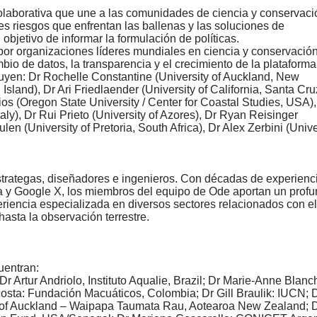
colaborativa que une a las comunidades de ciencia y conservaci
es riesgos que enfrentan las ballenas y las soluciones de
objetivo de informar la formulación de políticas.
or organizaciones líderes mundiales en ciencia y conservación
mbio de datos, la transparencia y el crecimiento de la plataforma
luyen: Dr Rochelle Constantine (University of Auckland, New
sland), Dr Ari Friedlaender (University of California, Santa Cru
 (Oregon State University / Center for Coastal Studies, USA),
ly), Dr Rui Prieto (University of Azores), Dr Ryan Reisinger
en (University of Pretoria, South Africa), Dr Alex Zerbini (Unive
strategas, diseñadores e ingenieros. Con décadas de experienc
 y Google X, los miembros del equipo de Ode aportan un prof
riencia especializada en diversos sectores relacionados con el
hasta la observación terrestre.
uentran:
r Artur Andriolo, Instituto Aqualie, Brazil; Dr Marie-Anne Blanc
costa: Fundación Macuáticos, Colombia; Dr Gill Braulik: IUCN; 
y of Auckland – Waipapa Taumata Rau, Aotearoa New Zealand; 