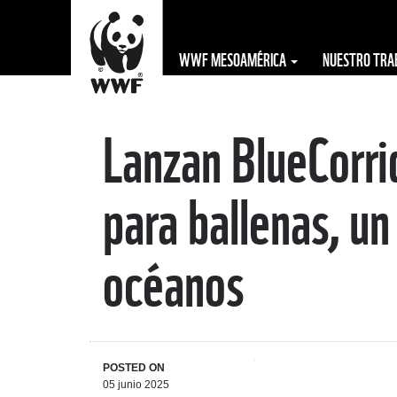
WWF MESOAMÉRICA
NUESTRO TR
Lanzan BlueCorri
The WWF is run
at a local level
para ballenas, un
by the following
offices...
océanos
POSTED ON
05 junio 2025