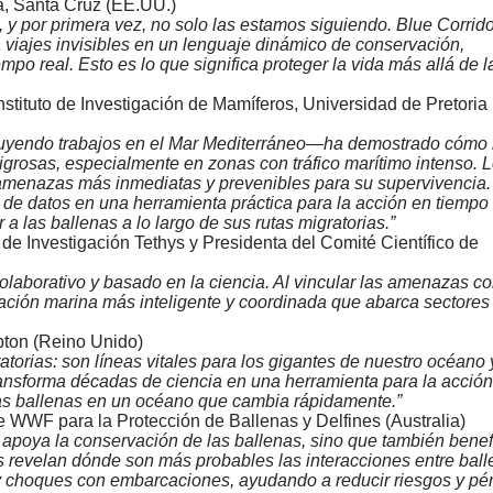
ia, Santa Cruz (EE.UU.)
 y por primera vez, no solo las estamos siguiendo. Blue Corrido
 viajes invisibles en un lenguaje dinámico de conservación,
mpo real. Esto es lo que significa proteger la vida más allá de l
nstituto de Investigación de Mamíferos, Universidad de Pretoria
luyendo trabajos en el Mar Mediterráneo—ha demostrado cómo 
grosas, especialmente en zonas con tráfico marítimo intenso. 
amenazas más inmediatas y prevenibles para su supervivencia.
de datos en una herramienta práctica para la acción en tiempo 
a las ballenas a lo largo de sus rutas migratorias.”
to de Investigación Tethys y Presidenta del Comité Científico de
 colaborativo y basado en la ciencia. Al vincular las amenazas co
cación marina más inteligente y coordinada que abarca sectores
pton (Reino Unido)
torias: son líneas vitales para los gigantes de nuestro océano 
ansforma décadas de ciencia en una herramienta para la acción
as ballenas en un océano que cambia rápidamente.”
 de WWF para la Protección de Ballenas y Delfines (Australia)
o apoya la conservación de las ballenas, sino que también benef
revelan dónde son más probables las interacciones entre ball
 choques con embarcaciones, ayudando a reducir riesgos y pé