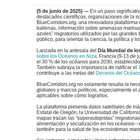
(5 de junio de 2025)
—
En un paso significati
destacados científicos, organizaciones de la s
BlueCorridors.org, una innovadora plataforma d
ballenas, información sobre amenazas marinas 
azules" migratorios utilizados por las grandes
público, para orientar la ciencia, la política y
Lanzada en la antesala del
Día Mundial de lo
sobre los Océanos en Niza
, Francia (9-13 de j
el 30 % de los océanos para 2030, establecido
También subraya la importancia de ratificar el
contribuye a las metas del
Decenio del Océan
BlueCorridors.org no solamente resalta la nec
globales y marcos políticos, especialmente el
aplicables sobre cómo lograrlos.
La plataforma presenta datos satelitales de m
Estatal de Oregón, la Universidad de Californi
mapas trazan las
“
superautopistas” migratorias
alimentación y socialización en los océanos—r
también para la salud de los ecosistemas mari