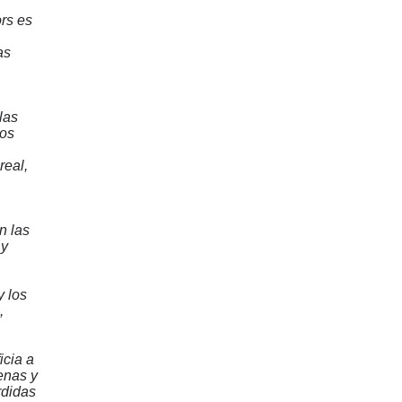
rs es
as
las
Los
real,
n las
 y
y los
,
icia a
enas y
rdidas