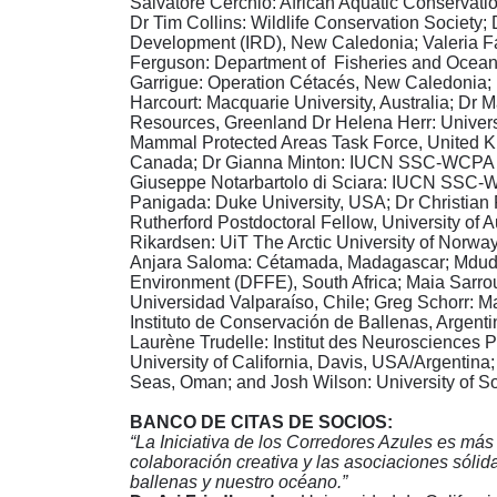
Salvatore Cerchio: African Aquatic Conserva
Dr Tim Collins: Wildlife Conservation Society; 
Development (IRD), New Caledonia; Valeria Fal
Ferguson: Department of Fisheries and Oceans
Garrigue: Operation Cétacés, New Caledonia; 
Harcourt: Macquarie University, Australia; Dr 
Resources, Greenland Dr Helena Herr: Unive
Mammal Protected Areas Task Force, United K
Canada; Dr Gianna Minton: IUCN SSC-WCPA M
Giuseppe Notarbartolo di Sciara: IUCN SSC-W
Panigada: Duke University, USA; Dr Christian
Rutherford Postdoctoral Fellow, University o
Rikardsen: UiT The Arctic University of Norw
Anjara Saloma: Cétamada, Madagascar; Mduduz
Environment (DFFE), South Africa; Maia Sarro
Universidad Valparaíso, Chile; Greg Schorr: 
Instituto de Conservación de Ballenas, Argentin
Laurène Trudelle: Institut des Neurosciences P
University of California, Davis, USA/Argenti
Seas, Oman; and Josh Wilson: University of 
BANCO DE CITAS DE SOCIOS:
“La Iniciativa de los Corredores Azules es má
colaboración creativa y las asociaciones sólid
ballenas y nuestro océano.”