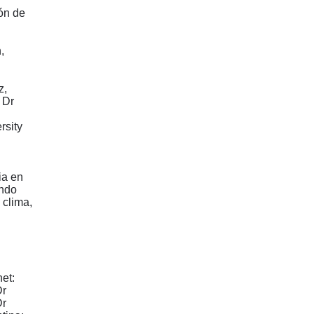
ón de
,
z,
 Dr
rsity
ia en
undo
 clima,
het:
Dr
Dr