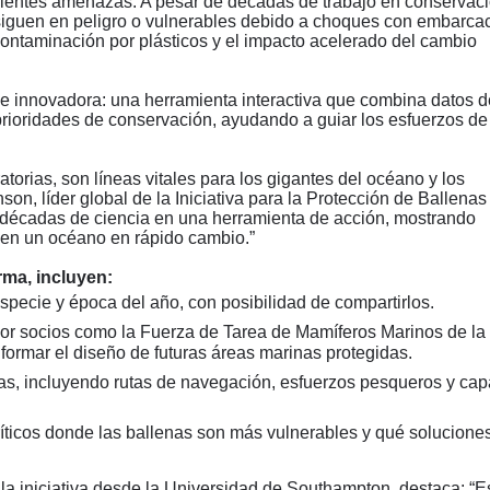
ecientes amenazas. A pesar de décadas de trabajo en conservaci
 siguen en peligro o vulnerables debido a choques con embarca
ontaminación por plásticos y el impacto acelerado del cambio
 e innovadora: una herramienta interactiva que combina datos d
ioridades de conservación, ayudando a guiar los esfuerzos de
orias, son líneas vitales para los gigantes del océano y los
n, líder global de la Iniciativa para la Protección de Ballenas
 décadas de ciencia en una herramienta de acción, mostrando
 en un océano en rápido cambio.”
orma, incluyen:
pecie y época del año, con posibilidad de compartirlos.
or socios como la Fuerza de Tarea de Mamíferos Marinos de l
nformar el diseño de futuras áreas marinas protegidas.
s, incluyendo rutas de navegación, esfuerzos pesqueros y cap
íticos donde las ballenas son más vulnerables y qué solucione
e la iniciativa desde la Universidad de Southampton, destaca:
“
E