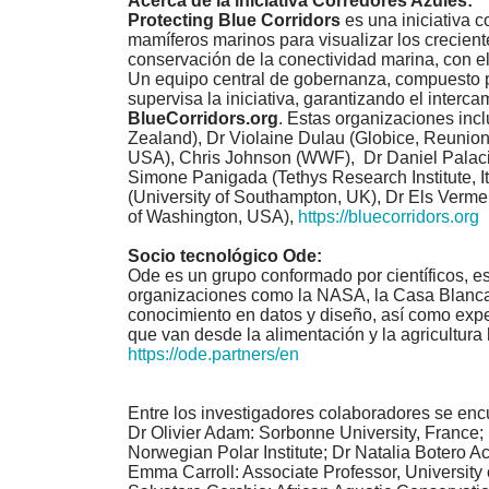
Acerca de la iniciativa Corredores Azules:
Protecting Blue Corridors
es una iniciativa 
mamíferos marinos para visualizar los crecient
conservación de la conectividad marina, con el 
Un equipo central de gobernanza, compuesto p
supervisa la iniciativa, garantizando el interca
BlueCorridors.org
. Estas organizaciones inc
Zealand), Dr Violaine Dulau (Globice, Reunion I
USA), Chris Johnson (WWF), Dr Daniel Palacios
Simone Panigada (Tethys Research Institute, Ita
(University of Southampton, UK), Dr Els Vermeul
of Washington, USA),
https://bluecorridors.org
Socio tecnol
ó
gico Ode:
Ode es un grupo conformado por científicos, e
organizaciones como la NASA, la Casa Blanca
conocimiento en datos y diseño, así como expe
que van desde la alimentación y la agricultura 
https://ode.partners/en
Entre los investigadores colaboradores se enc
Dr Olivier Adam: Sorbonne University, France; D
Norwegian Polar Institute; Dr Natalia Botero A
Emma Carroll: Associate Professor, Universit