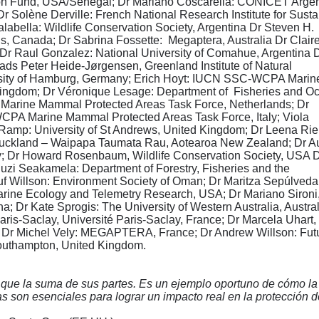
tion Fund, USA/Senegal; Dr Mariano Coscarella: CONICET Argen
Dr Solène Derville: French National Research Institute for Sust
abella: Wildlife Conservation Society, Argentina Dr Steven H.
, Canada; Dr Sabrina Fossette: Megaptera, Australia Dr Clair
Dr Raul Gonzalez: National University of Comahue, Argentina 
Mads Peter Heide-Jørgensen, Greenland Institute of Natural
rsity of Hamburg, Germany; Erich Hoyt: IUCN SSC-WCPA Marin
ingdom; Dr Véronique Lesage: Department of Fisheries and O
arine Mammal Protected Areas Task Force, Netherlands; Dr
CPA Marine Mammal Protected Areas Task Force, Italy; Viola
 Ramp: University of St Andrews, United Kingdom; Dr Leena Rie
f Auckland – Waipapa Taumata Rau, Aotearoa New Zealand; Dr 
ay; Dr Howard Rosenbaum, Wildlife Conservation Society, USA 
i Seakamela: Department of Forestry, Fisheries and the
uf Willson: Environment Society of Oman; Dr Maritza Sepúlveda
Marine Ecology and Telemetry Research, USA; Dr Mariano Sironi
a; Dr Kate Sprogis: The University of Western Australia, Austral
aris-Saclay, Université Paris-Saclay, France; Dr Marcela Uhart,
na; Dr Michel Vely: MEGAPTERA, France; Dr Andrew Willson: Fut
Southampton, United Kingdom.
s que la suma de sus partes. Es un ejemplo oportuno de cómo la
as son esenciales para lograr un impacto real en la protección d