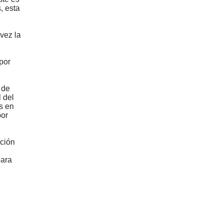
, esta
 vez la
por
 de
 del
es en
por
ación
para