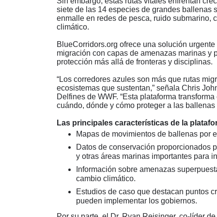
Sin embargo, estas rutas vitales enfrentan cr
siete de las 14 especies de grandes ballenas
enmalle en redes de pesca, ruido submarino, c
climático.
BlueCorridors.org ofrece una solución urgente
migración con capas de amenazas marinas y pr
protección más allá de fronteras y disciplinas.
“
Los corredores azules son más que rutas migrat
ecosistemas que sustentan,” señala Chris Johnso
Delfines de WWF.
“
Esta plataforma transforma
cuándo, dónde y cómo proteger a las ballenas
Las principales características de la plataf
Mapas de movimientos de ballenas por es
Datos de conservación proporcionados p
y otras áreas marinas importantes para i
Información sobre amenazas superpuesta
cambio climático.
Estudios de caso que destacan puntos cr
pueden implementar los gobiernos.
Por su parte, el Dr. Ryan Reisinger, co-líder d