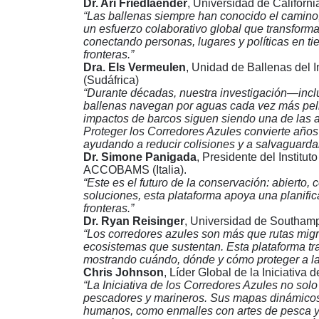
Dr. Ari Friedlaender
, Universidad de Californ
“Las ballenas siempre han conocido el camino,
un esfuerzo colaborativo global que transforma
conectando personas, lugares y políticas en tie
fronteras.”
Dra. Els Vermeulen
, Unidad de Ballenas del I
(Sudáfrica)
“Durante décadas, nuestra investigación—inc
ballenas navegan por aguas cada vez más peli
impactos de barcos siguen siendo una de las 
Proteger los Corredores Azules convierte años 
ayudando a reducir colisiones y a salvaguardar 
Dr. Simone Panigada
, Presidente del Institu
ACCOBAMS (Italia).
“Este es el futuro de la conservación: abierto,
soluciones, esta plataforma apoya una planifi
fronteras.”
Dr. Ryan Reisinger
, Universidad de Southam
“Los corredores azules son más que rutas migra
ecosistemas que sustentan. Esta plataforma tr
mostrando cuándo, dónde y cómo proteger a l
Chris Johnson
, Líder Global de la Iniciativa
“La Iniciativa de los Corredores Azules no sol
pescadores y marineros. Sus mapas dinámicos 
humanos, como enmalles con artes de pesca y