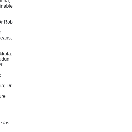
tina;
ainable
e
Dr Rob
e
ceans,
kkola:
Audun
Dr
:
,
ia; Dr
ure
e las