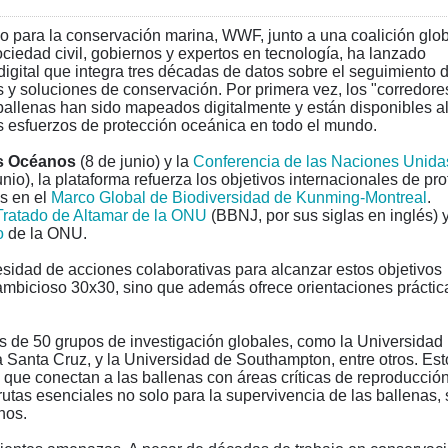
vo para la conservación marina, WWF, junto a una coalición glo
ociedad civil, gobiernos y expertos en tecnología, ha lanzado
igital que integra tres décadas de datos sobre el seguimiento 
y soluciones de conservación. Por primera vez, los "corredore
 ballenas han sido mapeados digitalmente y están disponibles a
 los esfuerzos de protección oceánica en todo el mundo.
s Oc
é
anos
(8 de junio) y la
Conferencia de las Naciones Unida
unio), la plataforma refuerza los objetivos internacionales de pr
s en el
Marco Global de Biodiversidad de Kunming-Montreal
.
Tratado de Altamar de la ONU
(BBNJ, por sus siglas en inglés) 
o
de la ONU.
esidad de acciones colaborativas para alcanzar estos objetivos
 ambicioso 30x30, sino que además ofrece orientaciones práctic
ás de 50 grupos de investigación globales, como la Universidad
a Santa Cruz, y la Universidad de Southampton, entre otros. Est
 que conectan a las ballenas con áreas críticas de reproducción
utas esenciales no solo para la supervivencia de las ballenas, 
nos.