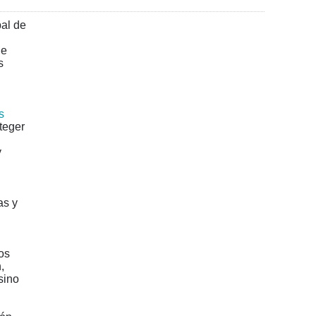
bal de
de
s
l
s
oteger
y
as y
os
,
sino