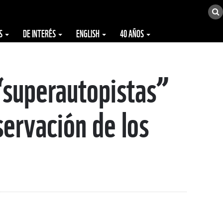
ES
DE INTERÉS
ENGLISH
40 AÑOS
“superautopistas”
servación de los