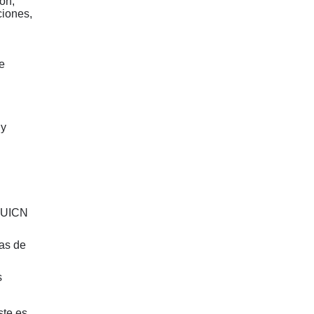
ón,
ciones,
e
 y
a UICN
as de
s
ste es