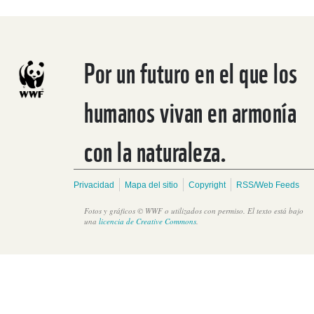
Por un futuro en el que los
humanos vivan en armonía
con la naturaleza.
Privacidad
Mapa del sitio
Copyright
RSS/Web Feeds
Fotos y gráficos © WWF o utilizados con permiso. El texto está bajo
una
licencia de Creative Commons
.
Pequeños productores de la subcuenca del río Manchaguala en
Honduras se ven beneficiados con 2,000 plantas frutales