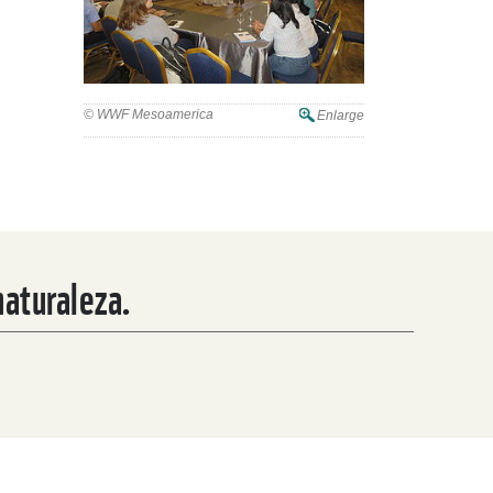
© WWF Mesoamerica
Enlarge
Formalizan el Mecanismo de Diálogo y
naturaleza.
Ordenanzas Municipales para la gestión
de residuos sólidos en San Pedro Sula,
Honduras