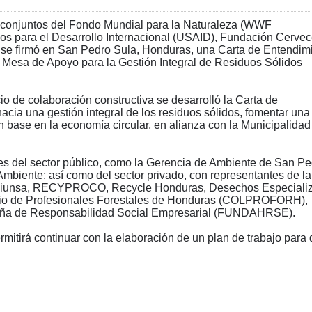
s conjuntos del Fondo Mundial para la Naturaleza (WWF
os para el Desarrollo Internacional (USAID), Fundación Cervec
, se firmó en San Pedro Sula, Honduras, una Carta de Entendim
a Mesa de Apoyo para la Gestión Integral de Residuos Sólidos
io de colaboración constructiva se desarrolló la Carta de
acia una gestión integral de los residuos sólidos, fomentar una
n base en la economía circular, en alianza con la Municipalidad
es del sector público, como la Gerencia de Ambiente de San Pe
Ambiente; así como del sector privado, con representantes de la
, Diunsa, RECYPROCO, Recycle Honduras, Desechos Especiali
egio de Profesionales Forestales de Honduras (COLPROFORH),
eña de Responsabilidad Social Empresarial (FUNDAHRSE).
rmitirá continuar con la elaboración de un plan de trabajo para d