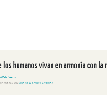
e los humanos vivan en armonía con la 
/Web Feeds
exto está bajo una
licencia de Creative Commons
.