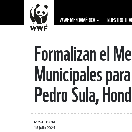
WWF MESOAMÉRICA
NUESTRO TR
Formalizan el Me
The WWF is run
at a local level
Municipales para 
by the following
offices...
Pedro Sula, Hond
POSTED ON
15 julio 2024