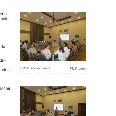
ería
iento
 de
dro
© WWF Mesoamerica
Enlarge
zados
efinir