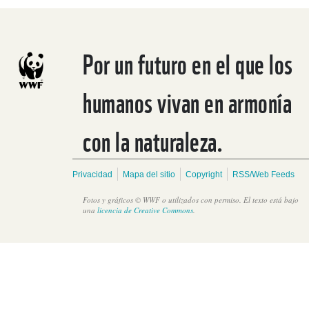
Por un futuro en el que los
humanos vivan en armonía
Se impulsan acciones educativas para la conservación y
restauración de los manglares en Belice
con la naturaleza.
Privacidad
Mapa del sitio
Copyright
RSS/Web Feeds
Fotos y gráficos © WWF o utilizados con permiso. El texto está bajo
una
licencia de Creative Commons
.
Se impulsan acciones educativas para la conservación y
restauración de los manglares en Belice