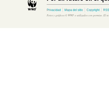
Privacidad
Mapa del sitio
Copyright
RSS
Fotos y gráficos © WWF o utilizados con permiso. El t