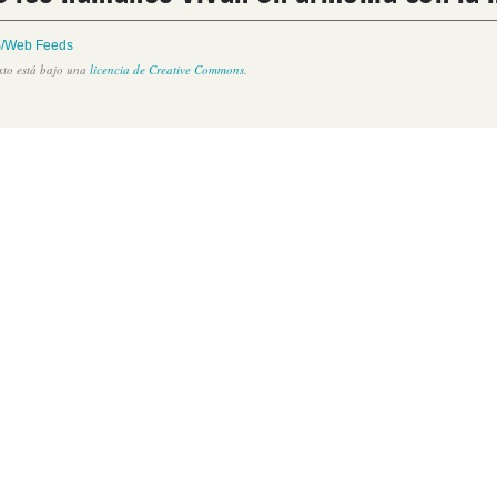
/Web Feeds
exto está bajo una
licencia de Creative Commons
.