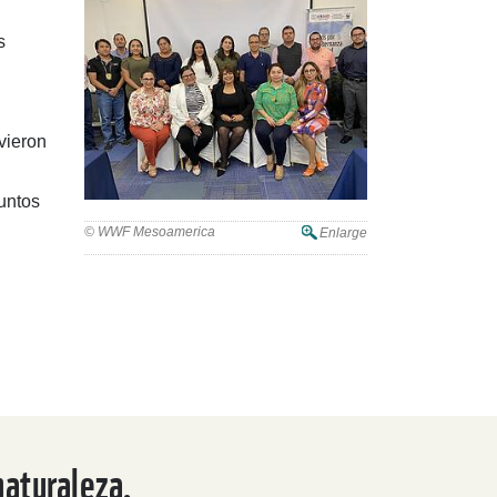
s
vieron
Juntos
© WWF Mesoamerica
Enlarge
naturaleza.