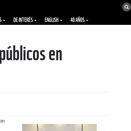
ES
DE INTERÉS
ENGLISH
40 AÑOS
públicos en
con
o