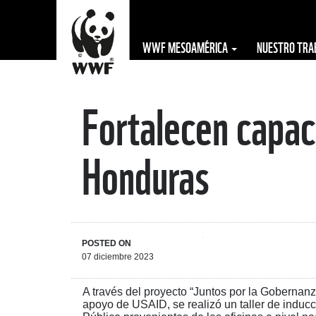
WWF MESOAMÉRICA
NUESTRO TR
Fortalecen capac
The WWF is run
at a local level
Honduras
by the following
offices...
POSTED ON
07 diciembre 2023
A través del proyecto “Juntos por la Gobern
apoyo de USAID, se realizó un taller de inducci