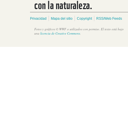
con la naturaleza.
Privacidad
Mapa del sitio
Copyright
RSS/Web Feeds
Fotos y gráficos © WWF o utilizados con permiso. El texto está bajo
una
licencia de Creative Commons
.
Visita alta comisionada británica a WWF en Belice