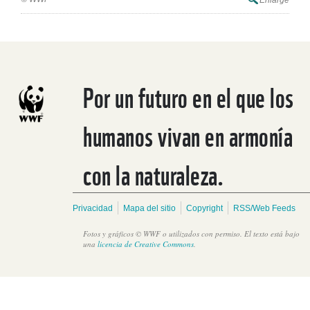
Enlarge
Por un futuro en el que los
humanos vivan en armonía
con la naturaleza.
Privacidad
Mapa del sitio
Copyright
RSS/Web Feeds
Fotos y gráficos © WWF o utilizados con permiso. El texto está bajo
una
licencia de Creative Commons
.