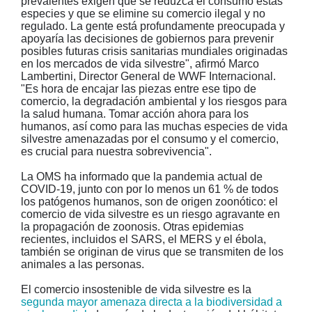
prevalentes exigen que se reduzca el consumo estas
especies y que se elimine su comercio ilegal y no
regulado. La gente está profundamente preocupada y
apoyaría las decisiones de gobiernos para prevenir
posibles futuras crisis sanitarias mundiales originadas
en los mercados de vida silvestre", afirmó Marco
Lambertini, Director General de WWF Internacional.
"Es hora de encajar las piezas entre ese tipo de
comercio, la degradación ambiental y los riesgos para
la salud humana. Tomar acción ahora para los
humanos, así como para las muchas especies de vida
silvestre amenazadas por el consumo y el comercio,
es crucial para nuestra sobrevivencia".
La OMS ha informado que la pandemia actual de
COVID-19, junto con por lo menos un 61 % de todos
los patógenos humanos, son de origen zoonótico: el
comercio de vida silvestre es un riesgo agravante en
la propagación de zoonosis. Otras epidemias
recientes, incluidos el SARS, el MERS y el ébola,
también se originan de virus que se transmiten de los
animales a las personas.
El comercio insostenible de vida silvestre es la
segunda mayor amenaza directa a la biodiversidad a